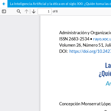
La Inteligencia Artificial y la ética en el siglo XXI: ¿Quién toma l