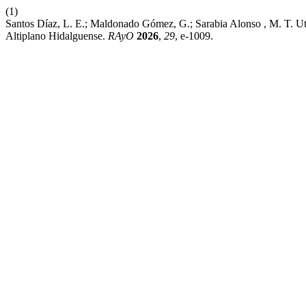
(1)
Santos Díaz, L. E.; Maldonado Gómez, G.; Sarabia Alonso , M. T. U
Altiplano Hidalguense.
RAyO
2026
,
29
, e-1009.