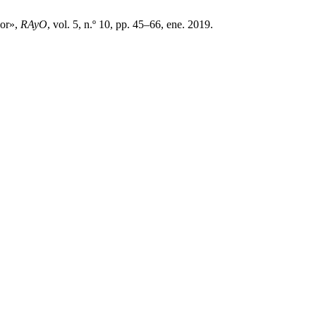
dor»,
RAyO
, vol. 5, n.º 10, pp. 45–66, ene. 2019.