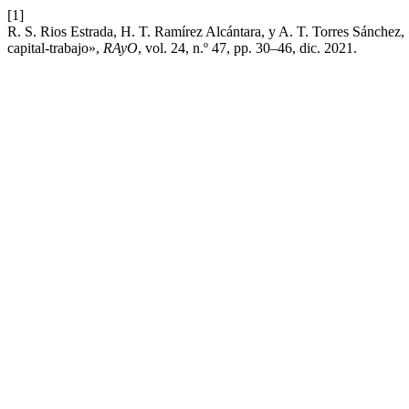
[1]
R. S. Rios Estrada, H. T. Ramírez Alcántara, y A. T. Torres Sánchez,
capital-trabajo»,
RAyO
, vol. 24, n.º 47, pp. 30–46, dic. 2021.