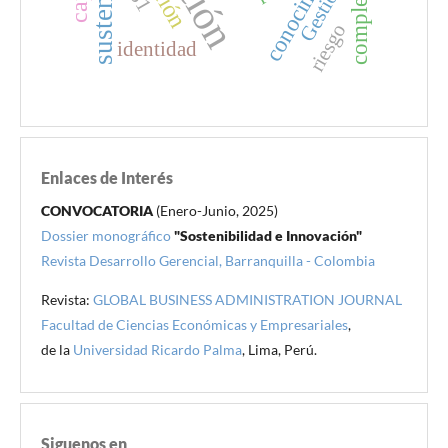
conocimiento
complejidad
Gestión
riesgo
identidad
Enlaces de Interés
CONVOCATORIA
(Enero-Junio, 2025)
Dossier monográfico
"Sostenibilidad e Innovación"
Revista Desarrollo Gerencial, Barranquilla - Colombia
Revista:
GLOBAL BUSINESS ADMINISTRATION JOURNAL
Facultad de Ciencias Económicas y Empresariales
,
de la
Universidad Ricardo Palma
, Lima, Perú.
Siguenos en