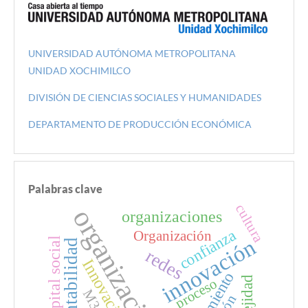
UNIVERSIDAD AUTÓNOMA METROPOLITANA
UNIDAD XOCHIMILCO
DIVISIÓN DE CIENCIAS SOCIALES Y HUMANIDADES
DEPARTAMENTO DE PRODUCCIÓN ECONÓMICA
Palabras clave
cultura
organización
organizaciones
confianza
Organización
innovación
capital social
sustentabilidad
redes
Innovación
proceso
M31