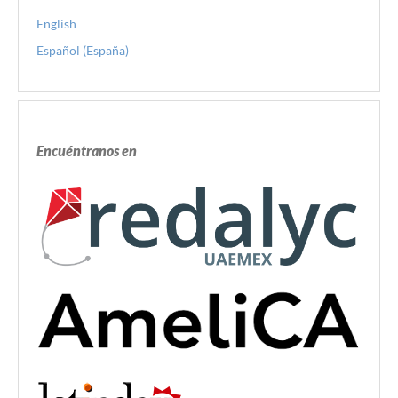
English
Español (España)
Encuéntranos en