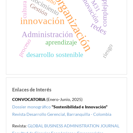
conocimiento
Innovación
organización
complejidad
M31
cultura
Gestión
innovación
redes
Administración
proceso
aprendizaje
riesgo
desarrollo sostenible
Enlaces de Interés
CONVOCATORIA
(Enero-Junio, 2025)
Dossier monográfico
"Sostenibilidad e Innovación"
Revista Desarrollo Gerencial, Barranquilla - Colombia
Revista:
GLOBAL BUSINESS ADMINISTRATION JOURNAL