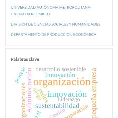
UNIVERSIDAD AUTÓNOMA METROPOLITANA
UNIDAD XOCHIMILCO
DIVISIÓN DE CIENCIAS SOCIALES Y HUMANIDADES
DEPARTAMENTO DE PRODUCCIÓN ECONÓMICA
Palabras clave
desarrollo sostenible
proceso
Administración
pequeña empresa
Innovación
organización
organizaciones
riesgo
redes
innovación
Liderazgo
sustentabilidad
cooperación
Gestión
M31