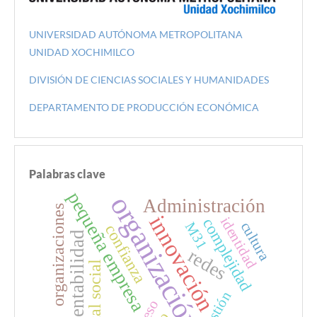
UNIVERSIDAD AUTÓNOMA METROPOLITANA
UNIDAD XOCHIMILCO
DIVISIÓN DE CIENCIAS SOCIALES Y HUMANIDADES
DEPARTAMENTO DE PRODUCCIÓN ECONÓMICA
Palabras clave
pequeña empresa
organización
Administración
organizaciones
innovación
identidad
complejidad
cultura
M31
confianza
sustentabilidad
redes
capital social
Gestión