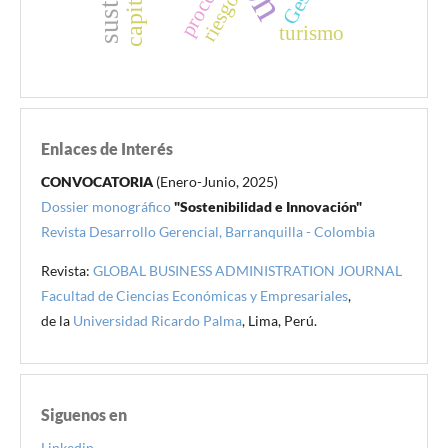
proceso
riesgo
turismo
Enlaces de Interés
CONVOCATORIA
(Enero-Junio, 2025)
Dossier monográfico
"Sostenibilidad e Innovación"
Revista Desarrollo Gerencial, Barranquilla - Colombia
Revista:
GLOBAL BUSINESS ADMINISTRATION JOURNAL
Facultad de Ciencias Económicas y Empresariales
,
de la
Universidad Ricardo Palma
, Lima, Perú.
Siguenos en
Linkedin