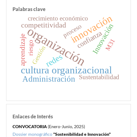
Palabras clave
innovación
crecimiento económico
competitividad
Innovación
proceso
organización
confianza
aprendizaje
M31
riesgo
Gestión
redes
cultura organizacional
Sustentabilidad
Administración
Enlaces de Interés
CONVOCATORIA
(Enero-Junio, 2025)
Dossier monográfico
"Sostenibilidad e Innovación"