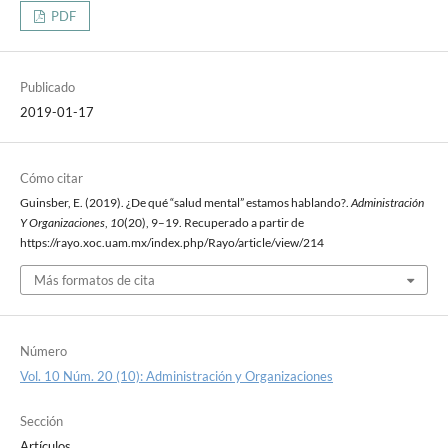
PDF
Publicado
2019-01-17
Cómo citar
Guinsber, E. (2019). ¿De qué “salud mental” estamos hablando?.
Administración
Y Organizaciones
,
10
(20), 9–19. Recuperado a partir de
https://rayo.xoc.uam.mx/index.php/Rayo/article/view/214
Más formatos de cita
Número
Vol. 10 Núm. 20 (10): Administración y Organizaciones
Sección
Artículos