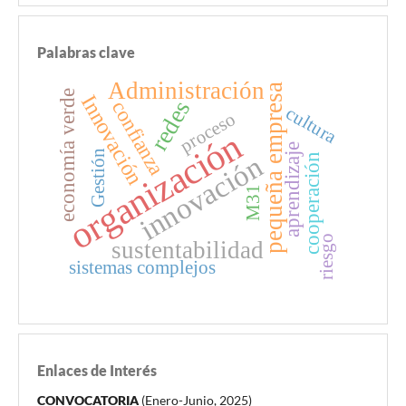
Palabras clave
Administración
pequeña empresa
economía verde
Innovación
redes
confianza
cultura
proceso
organización
aprendizaje
Gestión
innovación
cooperación
M31
riesgo
sustentabilidad
sistemas complejos
Enlaces de Interés
CONVOCATORIA
(Enero-Junio, 2025)