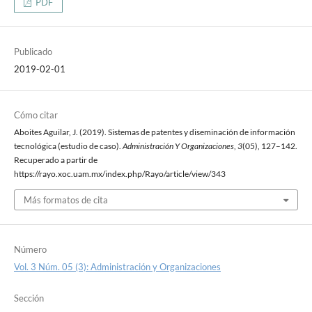
PDF
Publicado
2019-02-01
Cómo citar
Aboites Aguilar, J. (2019). Sistemas de patentes y diseminación de información
tecnológica (estudio de caso).
Administración Y Organizaciones
,
3
(05), 127–142.
Recuperado a partir de
https://rayo.xoc.uam.mx/index.php/Rayo/article/view/343
Más formatos de cita
Número
Vol. 3 Núm. 05 (3): Administración y Organizaciones
Sección