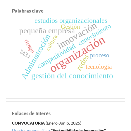
Palabras clave
estudios organizacionales
innovación
conocimiento
Gestión
pequeña empresa
Administración
organización
cultura
riesgo
competitividad
M31
proceso
redes
tecnología
gestión del conocimiento
Enlaces de Interés
CONVOCATORIA
(Enero-Junio, 2025)
Dossier monográfico
"Sostenibilidad e Innovación"