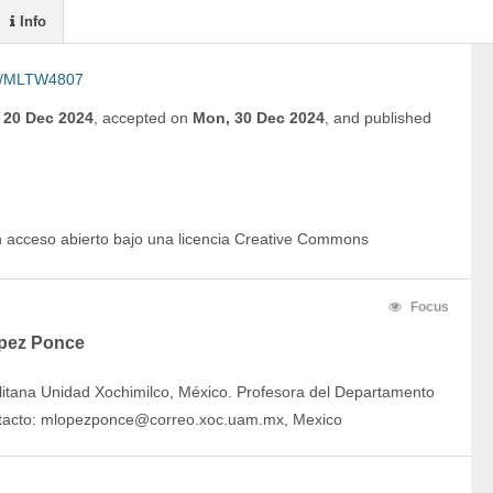
Info
5/MLTW4807
, 20 Dec 2024
,
accepted on
Mon, 30 Dec 2024
,
and
published
en acceso abierto bajo una licencia Creative Commons
Focus
pez Ponce
itana Unidad Xochimilco, México. Profesora del Departamento
tacto: mlopezponce@correo.xoc.uam.mx, Mexico