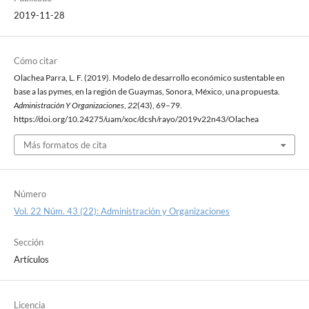
2019-11-28
Cómo citar
Olachea Parra, L. F. (2019). Modelo de desarrollo económico sustentable en
base a las pymes, en la región de Guaymas, Sonora, México, una propuesta.
Administración Y Organizaciones
,
22
(43), 69–79.
https://doi.org/10.24275/uam/xoc/dcsh/rayo/2019v22n43/Olachea
Más formatos de cita
Número
Vol. 22 Núm. 43 (22): Administración y Organizaciones
Sección
Artículos
Licencia