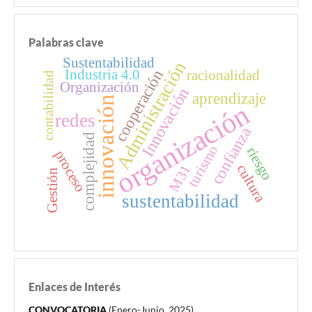
Palabras clave
Sustentabilidad
Administración
cooperación
Industria 4.0
racionalidad
contabilidad
Organización
Innovación
aprendizaje
innovación
organización
redes
confianza
complejidad
turismo
riesgo
proceso
cultura
M31
Gestión
sustentabilidad
Enlaces de Interés
CONVOCATORIA
(Enero-Junio, 2025)