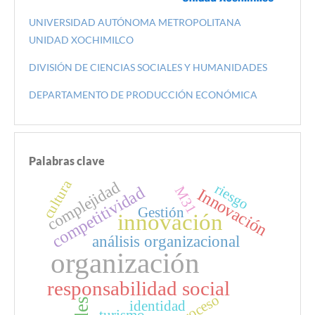
UNIVERSIDAD AUTÓNOMA METROPOLITANA
UNIDAD XOCHIMILCO
DIVISIÓN DE CIENCIAS SOCIALES Y HUMANIDADES
DEPARTAMENTO DE PRODUCCIÓN ECONÓMICA
Palabras clave
cultura
complejidad
riesgo
competitividad
M31
Innovación
Gestión
innovación
análisis organizacional
organización
responsabilidad social
proceso
identidad