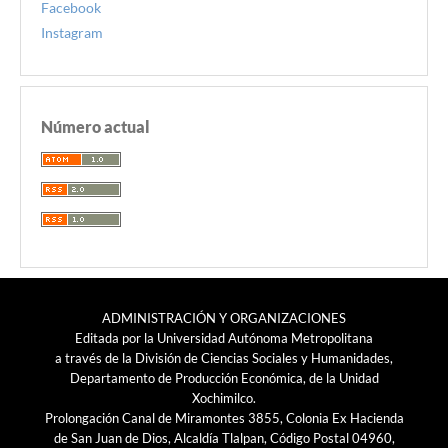
Facebook
Instagram
Número actual
ADMINISTRACIÓN Y ORGANIZACIONES
Editada por la Universidad Autónoma Metropolitana
a través de la División de Ciencias Sociales y Humanidades,
Departamento de Producción Económica, de la Unidad
Xochimilco.
Prolongación Canal de Miramontes 3855, Colonia Ex Hacienda
de San Juan de Dios, Alcaldía Tlalpan, Código Postal 04960,