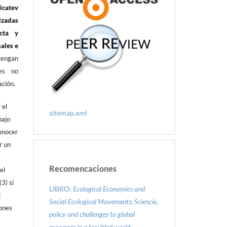
icatev
izadas
cta y
nales e
tengan
tes no
ación.
 el
sitemap.xml
bajo
onocer
r un
Recomencaciones
el
(3)
si
LIBRO:
Ecological Economics and
l
Social-Ecological Movements: Sciencie,
iones
policy and challenges to global
processes in a troubled world.