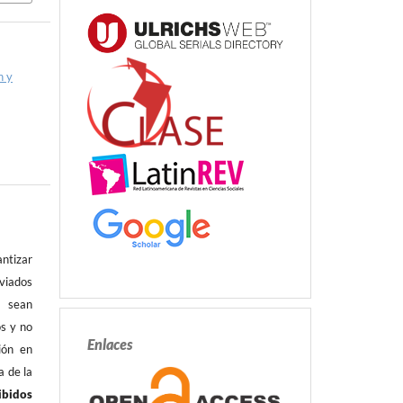
n y
antizar
ados
es
sean
os y no
Enlaces
ión en
a de la
ibidos