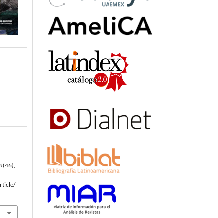
4
(46),
ticle/