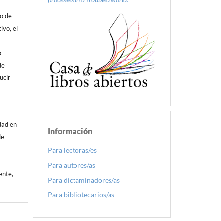
do de
ivo, el
o
de
ucir
dad en
Información
de
Para lectoras/es
Para autores/as
ente,
Para dictaminadores/as
Para bibliotecarios/as