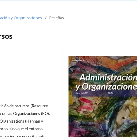
ración y Organizaciones
/
Reseñas
rsos
tición de recursos (Resource
ía de las Organizaciones (EO).
f Organizations (Hannan y
rno, sino que el entorno
anización, se necesita ante