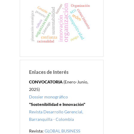
organización
turismo
Organización
Gestión
sustentabilidad
conocimiento
M31
proceso
planeación estratégica
organizaciones
redes
competitividad
innovación
cultura
Liderazgo
riesgo
confianza
racionalidad
Enlaces de Interés
CONVOCATORIA
(Enero-Junio,
2025)
Dossier monográfico
"Sostenibilidad e Innovación"
Revista Desarrollo Gerencial,
Barranquilla - Colombia
Revista:
GLOBAL BUSINESS