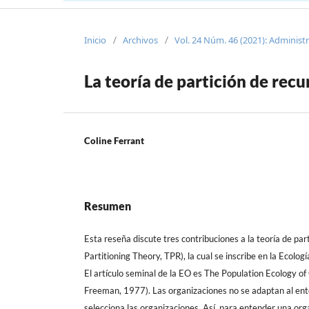
Inicio
Archivos
Vol. 24 Núm. 46 (2021): Administ
/
/
La teoría de partición de recu
Coline Ferrant
Resumen
Esta reseña discute tres contribuciones a la teoría de par
Partitioning Theory, TPR), la cual se inscribe en la Ecolog
El artículo seminal de la EO es The Population Ecology o
Freeman, 1977). Las organizaciones no se adaptan al ento
selecciona las organizaciones. Así, para entender una org