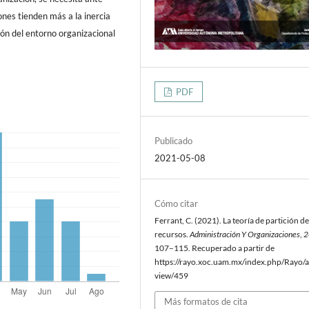
nes tienden más a la inercia
ión del entorno organizacional
PDF
Publicado
2021-05-08
Cómo citar
Ferrant, C. (2021). La teoría de partición de
recursos.
Administración Y Organizaciones
,
2
107–115. Recuperado a partir de
https://rayo.xoc.uam.mx/index.php/Rayo/ar
view/459
Más formatos de cita