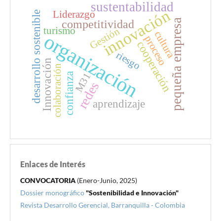
sustentabilidad
innovación
Liderazgo
desarrollo sostenible
competitividad
pequeña empresa
turismo
Gestión
cultura
organización
proceso
cooperación
riesgo
Innovación
colaboración
M31
confianza
redes
aprendizaje
Enlaces de Interés
CONVOCATORIA
(Enero-Junio, 2025)
Dossier monográfico
"Sostenibilidad e Innovación"
Revista Desarrollo Gerencial, Barranquilla - Colombia