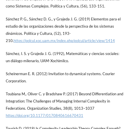
como Sistemas Complejos. Política y Cultura, (56), 133-151.
Sánchez P. G., Sánchez D. G., y Grajeda J. G. (2019) Elementos para el
estudio de las organizaciones desde la perspectiva de los sistemas
dinámicos. Política y Cultura, (52), 193-
210.
https://polcul.xoc.uam.mx/index.php/polcul/article/view/1414
Sánchez, I. S. y Grajeda J. G. (1992), Matemáticas y ciencias sociales:
un diálogo milenario, UAM-Xochimilco.
Scheinerman E. R. (2012) Invitation to dynamical systems. Courier
Corporation.
Toubiana M,. Oliver C. y Bradshaw P. (2017) Beyond Differentiation and
Integration: The Challenges of Managing Internal Complexity in
Federations. Organization Studies, 38(8), 1013–1037
https://doi.org/10.1177/0170840616670431
Tourish D. (2019) Is Complexity Leadership Theory Complex Enough?