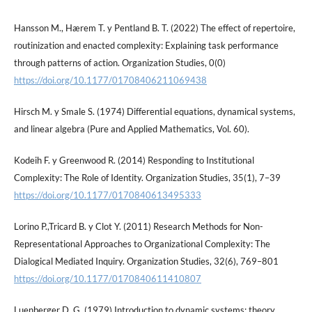
Hansson M., Hærem T. y Pentland B. T. (2022) The effect of repertoire,
routinization and enacted complexity: Explaining task performance
through patterns of action. Organization Studies, 0(0)
https://doi.org/10.1177/01708406211069438
Hirsch M. y Smale S. (1974) Differential equations, dynamical systems,
and linear algebra (Pure and Applied Mathematics, Vol. 60).
Kodeih F. y Greenwood R. (2014) Responding to Institutional
Complexity: The Role of Identity. Organization Studies, 35(1), 7–39
https://doi.org/10.1177/0170840613495333
Lorino P.,Tricard B. y Clot Y. (2011) Research Methods for Non-
Representational Approaches to Organizational Complexity: The
Dialogical Mediated Inquiry. Organization Studies, 32(6), 769–801
https://doi.org/10.1177/0170840611410807
Luenberger D. G. (1979) Introduction to dynamic systems: theory,