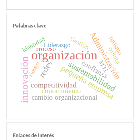
Palabras clave
Administración
Gestión
turismo
identidad
Liderazgo
proceso
cultura
organización
innovación
redes
confianza
M31
sustentabilidad
riesgo
pequeña empresa
competitividad
conocimiento
cambio organizacional
Enlaces de Interés