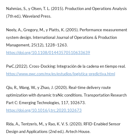
Nahmias, S., y Olsen, T. L. (2015). Production and Operations Analysis
(7th ed.). Waveland Press.
Neely, A., Gregory, M., y Platts, K. (2005). Performance measurement
system design. International Journal of Operations & Production
Management, 25(12), 1228–1263.
https://doi.org/10.1108/01443570510633639
PwC.(2022). Cross-Docking: Integración de la cadena en tiempo real.
https://www.pwc.com/mx/es/estudios/logistica-predictiva.html
Qiu, R., Wang, W., y Zhao, J. (2020). Real-time delivery route
optimization with dynamic traNic conditions. Transportation Research
Part C: Emerging Technologies, 117, 102673.
https://doi.org/10.1016/j.trc.2020.102673
Rida, A., Tentzeris, M., y Rao, K. V. S. (2020). RFID-Enabled Sensor
Design and Applications (2nd ed.). Artech House.