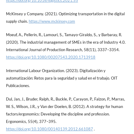
https://doi.org/10.1016/logistics.2021.55
McKinsey y Company. (2021). Optimizing transportation in the digital
supply chain.
https://www.mckinsey.com
Moeuf, A., Pellerin, R., Lamouri, S., Tamayo-Giraldo, S., y Barbaray, R.
(2020). The industrial management of SMEs in the era of Industry 4.0.
International Journal of Production Research, 58(11), 3337–3354.
https://doi.org/10.1080/00207543.2020.1713918
International Labour Organization. (2023). Digitalización y
automatización: Retos para la seguridad y salud en el trabajo. OIT
Publicaciones.
Dul, Jan, J., Bruder, Ralph, R., Buckle, P., Carayon, P., Falzon, P., Marras,
W. S., Wilson, J.R., y Van der Doelen, B. (2012). A strategy for human
factors/ergonomics: Developing the discipline and profession.
Ergonomics, 55(4), 377–395.
https://doi.org/10.1080/00140139.2012.661087
.