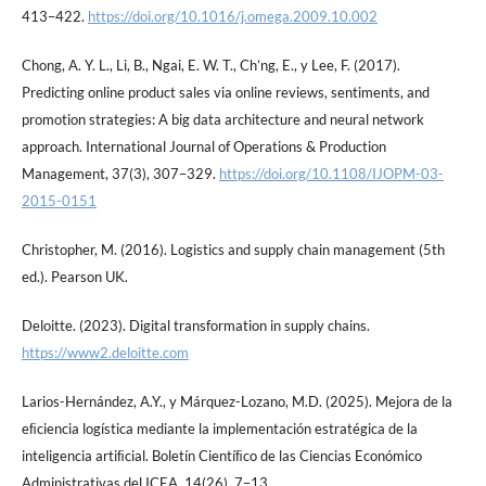
413–422.
https://doi.org/10.1016/j.omega.2009.10.002
Chong, A. Y. L., Li, B., Ngai, E. W. T., Ch’ng, E., y Lee, F. (2017).
Predicting online product sales via online reviews, sentiments, and
promotion strategies: A big data architecture and neural network
approach. International Journal of Operations & Production
Management, 37(3), 307–329.
https://doi.org/10.1108/IJOPM-03-
2015-0151
Christopher, M. (2016). Logistics and supply chain management (5th
ed.). Pearson UK.
Deloitte. (2023). Digital transformation in supply chains.
https://www2.deloitte.com
Larios-Hernández, A.Y., y Márquez-Lozano, M.D. (2025). Mejora de la
eﬁciencia logística mediante la implementación estratégica de la
inteligencia artiﬁcial. Boletín Cientíﬁco de las Ciencias Económico
Administrativas del ICEA, 14(26), 7–13.