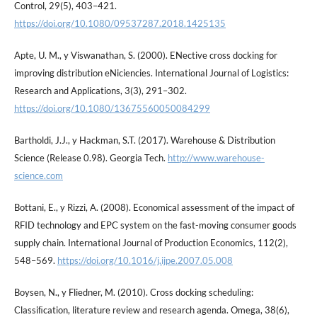
Control, 29(5), 403–421.
https://doi.org/10.1080/09537287.2018.1425135
Apte, U. M., y Viswanathan, S. (2000). ENective cross docking for
improving distribution eNiciencies. International Journal of Logistics:
Research and Applications, 3(3), 291–302.
https://doi.org/10.1080/13675560050084299
Bartholdi, J.J., y Hackman, S.T. (2017). Warehouse & Distribution
Science (Release 0.98). Georgia Tech.
http://www.warehouse-
science.com
Bottani, E., y Rizzi, A. (2008). Economical assessment of the impact of
RFID technology and EPC system on the fast-moving consumer goods
supply chain. International Journal of Production Economics, 112(2),
548–569.
https://doi.org/10.1016/j.ijpe.2007.05.008
Boysen, N., y Fliedner, M. (2010). Cross docking scheduling:
Classiﬁcation, literature review and research agenda. Omega, 38(6),