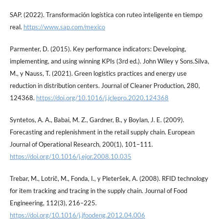
SAP. (2022). Transformación logística con ruteo inteligente en tiempo
real.
https://www.sap.com/mexico
Parmenter, D. (2015). Key performance indicators: Developing,
implementing, and using winning KPIs (3rd ed.). John Wiley y Sons.Silva,
M., y Nauss, T. (2021). Green logistics practices and energy use
reduction in distribution centers. Journal of Cleaner Production, 280,
124368.
https://doi.org/10.1016/j.jclepro.2020.124368
Syntetos, A. A., Babai, M. Z., Gardner, B., y Boylan, J. E. (2009).
Forecasting and replenishment in the retail supply chain. European
Journal of Operational Research, 200(1), 101–111.
https://doi.org/10.1016/j.ejor.2008.10.035
Trebar, M., Lotrič, M., Fonda, I., y Pleteršek, A. (2008). RFID technology
for item tracking and tracing in the supply chain. Journal of Food
Engineering, 112(3), 216–225.
https://doi.org/10.1016/j.jfoodeng.2012.04.006