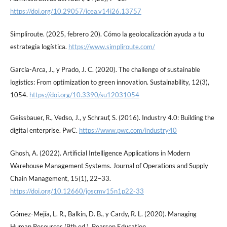
https://doi.org/10.29057/icea.v14i26.13757
Simpliroute. (2025, febrero 20). Cómo la geolocalización ayuda a tu
estrategia logística.
https://www.simpliroute.com/
García-Arca, J., y Prado, J. C. (2020). The challenge of sustainable
logistics: From optimization to green innovation. Sustainability, 12(3),
1054.
https://doi.org/10.3390/su12031054
Geissbauer, R., Vedso, J., y Schrauf, S. (2016). Industry 4.0: Building the
digital enterprise. PwC.
https://www.pwc.com/industry40
Ghosh, A. (2022). Artiﬁcial Intelligence Applications in Modern
Warehouse Management Systems. Journal of Operations and Supply
Chain Management, 15(1), 22–33.
https://doi.org/10.12660/joscmv15n1p22-33
Gómez-Mejía, L. R., Balkin, D. B., y Cardy, R. L. (2020). Managing
Human Resources (9th ed.). Pearson Education.