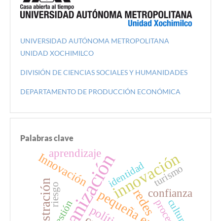
UNIVERSIDAD AUTÓNOMA METROPOLITANA
UNIDAD XOCHIMILCO
DIVISIÓN DE CIENCIAS SOCIALES Y HUMANIDADES
DEPARTAMENTO DE PRODUCCIÓN ECONÓMICA
Palabras clave
aprendizaje
organización
innovación
Innovación
identidad
turismo
Administración
riesgo
redes
confianza
pequeña empresa
cultura
proceso
Gestión