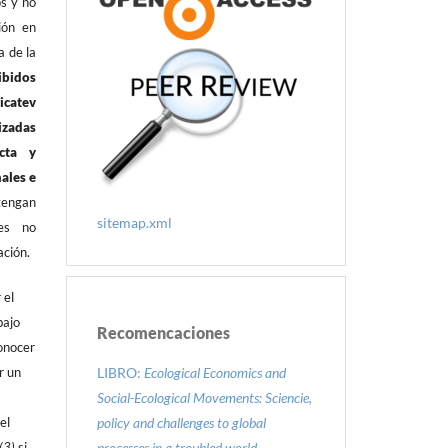
os y no
ión en
a de la
ibidos
icatev
izadas
cta y
nales e
tengan
sitemap.xml
tes no
ación.
 el
bajo
Recomencaciones
onocer
LIBRO:
Ecological Economics and
r un
Social-Ecological Movements: Sciencie,
policy and challenges to global
el
processes in a troubled world.
(3)
si