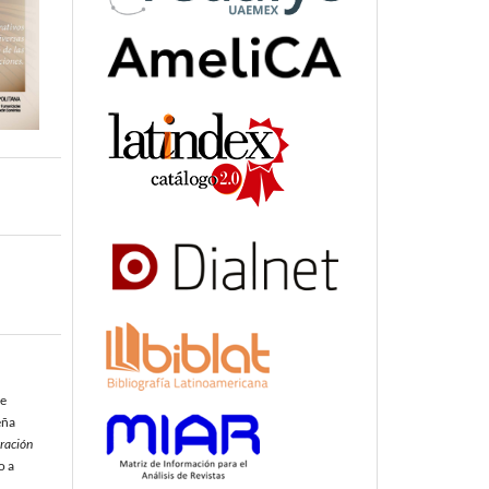
de
eña
ración
o a