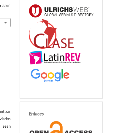
ticle/
antizar
Enlaces
ados
es
sean