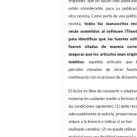
originales, que no hayan sido publicad
estén considerados para su publicac
otra revista. Como parte de una polític
revista,
todos los manuscritos rec
serán sometidos al software iThent
para identificar que las fuentes util
fueron citadas de manera corre
asegurar que los artículos sean origi
inéditos
, aquellos artículos que 
párrafos clonados de otras fuen
continuarán con el proceso de dictamin
El lector es libre de compartir o adaptar
material en cualquier medio o formato 
las condiciones siguientes:
(1)
debe rec
adecuadamente la autoría, proporciona
enlace a la licencia e indicar si se han
realizado cambios;
(2)
no puede utilizar 
material para una finalidad comercial y