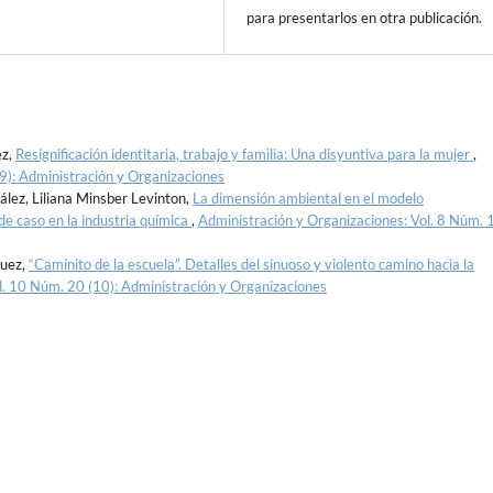
para presentarlos en otra publicación.
ez,
Resignificación identitaria, trabajo y familia: Una disyuntiva para la mujer
,
9): Administración y Organizaciones
ález, Liliana Minsber Levinton,
La dimensión ambiental en el modelo
de caso en la industria química
,
Administración y Organizaciones: Vol. 8 Núm. 
quez,
“Caminito de la escuela”. Detalles del sinuoso y violento camino hacia la
l. 10 Núm. 20 (10): Administración y Organizaciones