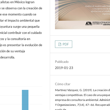
talistas en México logran
 se observa con la creación de
r de ese momento cuando se
olar el impacto ambiental que
 coyuntura surge una pequeña
icial contribuir con el cuidado
os y la consultoría en
PDF
ajo es presentar la evolución de
ación de su ventaja
desarrolla.
Publicado
2019-01-23
Cómo citar
Martínez Vázquez, G. (2019). La creación 
ventajas competitivas. El caso de una pequ
empresa de consultoría ambiental.
Administ
Y Organizaciones
,
7
(14), 47–66. Recuperad
partir de