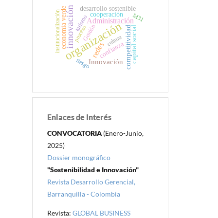
desarrollo sostenible
innovación
economía verde
institucionalización
cooperación
M31
turismo
Administración
organización
Gestión
proceso
capital social
competitividad
cultura
confianza
redes
riesgo
Innovación
Enlaces de Interés
CONVOCATORIA
(Enero-Junio,
2025)
Dossier monográfico
"Sostenibilidad e Innovación"
Revista Desarrollo Gerencial,
Barranquilla - Colombia
Revista:
GLOBAL BUSINESS