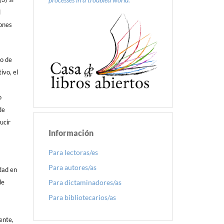
l
iones
do de
ivo, el
o
de
ucir
Información
Para lectoras/es
Para autores/as
dad en
Para dictaminadores/as
de
Para bibliotecarios/as
ente,