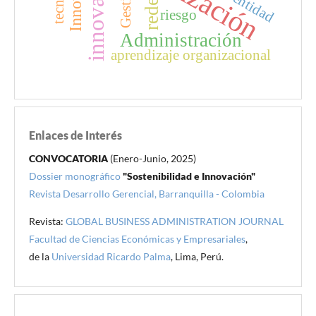
innovación
Gestión
identidad
redes
riesgo
Administración
aprendizaje organizacional
Enlaces de Interés
CONVOCATORIA
(Enero-Junio, 2025)
Dossier monográfico
"Sostenibilidad e Innovación"
Revista Desarrollo Gerencial, Barranquilla - Colombia
Revista:
GLOBAL BUSINESS ADMINISTRATION JOURNAL
Facultad de Ciencias Económicas y Empresariales
,
de la
Universidad Ricardo Palma
, Lima, Perú.