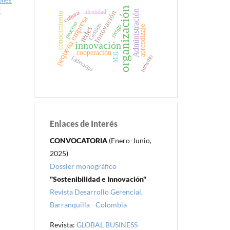
ones
organización
y
Administración
identidad
Innovación
cultura
conocimiento
pequeña empresa
proceso
Gestión
riesgo
aprendizaje
redes
innovación
cooperación
M31
turismo
Liderazgo
Enlaces de Interés
CONVOCATORIA
(Enero-Junio,
2025)
Dossier monográfico
"Sostenibilidad e Innovación"
Revista Desarrollo Gerencial,
Barranquilla - Colombia
Revista:
GLOBAL BUSINESS