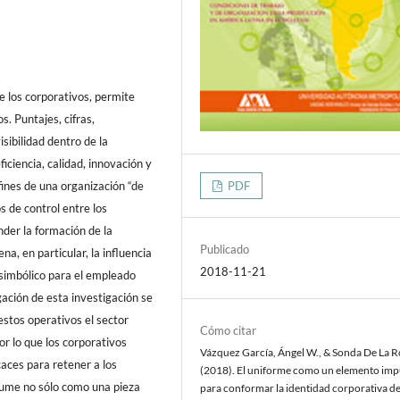
 los corporativos, permite
s. Puntajes, cifras,
sibilidad dentro de la
iciencia, calidad, innovación y
 fines de una organización “de
PDF
 de control entre los
nder la formación de la
Publicado
a, en particular, la influencia
2018-11-21
 simbólico para el empleado
ción de esta investigación se
estos operativos el sector
Cómo citar
or lo que los corporativos
Vázquez García, Ángel W., & Sonda De La Ro
aces para retener a los
(2018). El uniforme como un elemento imp
sume no sólo como una pieza
para conformar la identidad corporativa d