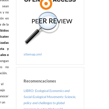
ados
es
sean
os y no
ión en
a de la
ibidos
icatev
izadas
cta y
sitemap.xml
nales e
tengan
tes no
ación.
Recomencaciones
 el
bajo
LIBRO:
Ecological Economics and
onocer
Social-Ecological Movements: Sciencie,
r un
policy and challenges to global
processes in a troubled world.