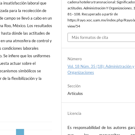
cadena hotelera transnacional: Significados
a insatisfacción laboral que
actitudes.
Administración Y Organizaciones
,
izada para la recolección de
81–108. Recuperado a partir de
 de campo se llevó a cabo en un
https://rayo.xoc.uam.mx/index.php/Rayo/ar
na Roo, México. Los resultados
view/54
r hasta dónde las actitudes de
Más formatos de cita
 en una atmosfera de control y
as condiciones laborales
. Se infiere que los uniformes
Número
uesta actuar sobre el
Vol. 18 Núm. 35 (18): Administración y
mecanismos simbólicos se
Organizaciones
de la flexibilización y la
Sección
Artículos
Licencia
Es responsabilidad de los autores gar