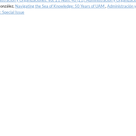
istración y Organizaciones: Vol. 21 Núm. 40 (21): Administración y Organizaci
González,
Navigating the Sea of Knowledge: 50 Years of UAM
,
Administración 
 Special Issue