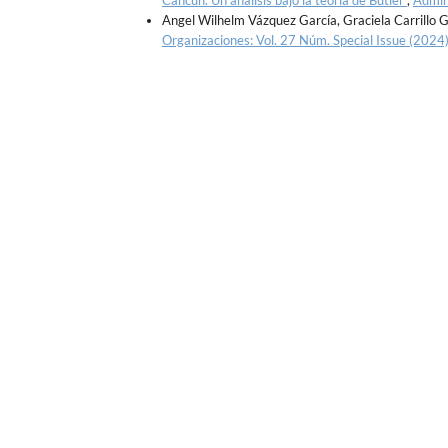
Cancún. Un análisis bajo la teoría de Butler
,
Admin
Angel Wilhelm Vázquez García, Graciela Carrillo 
Organizaciones: Vol. 27 Núm. Special Issue (2024):