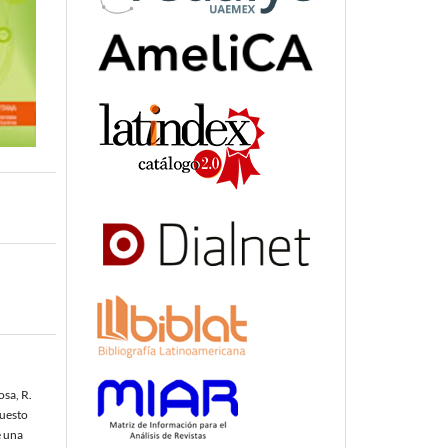
sa, R.
uesto
e una