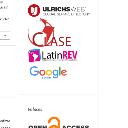
 y
18
(35),
ticle/
Enlaces
antizar