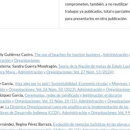
comprometen, también, a no reutilizar
trabajos ya publicados, total o parcialm
para presentarlos en otra publicación.
Ily Gutiérrez Castro,
The use of beaches for tourism business
,
Administración 
ración y Organizaciones
risterna, Sandra Guerra Mondragón,
Teoría de la fijación de metas de Edwin Loc
viera Maya
,
Administración y Organizaciones: Vol. 27 Núm. 53 (2024):
z García,
¡Haz algo por tu país!: Sustentabilidad, Economía circular y Mipymes.
ión y Organizaciones: Vol. 26 Núm. 50 (2023): Administración y Organizacione
Vázquez García,
Ceremonias, redes de significado y legitimación: el discurso
ración y Organizaciones: Vol. 15 Núm. 29 (15): Administración y Organizacion
ar,
La Dinámica Organizacional como eje analítico en la Implementación de las
nadores de Desarrollo Indigena (CCDI)
,
Administración y Organizaciones: Vol. 9
ernández, Regina Pérez Barraza,
Evolución de negocios turísticos en las playas 