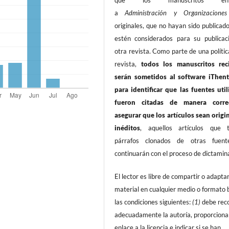
que los manuscritos envi
a
Administración y Organizacion
originales, que no hayan sido publicad
estén considerados para su publicac
otra revista. Como parte de una polític
revista,
todos los manuscritos rec
serán sometidos al software iThent
para identificar que las fuentes util
fueron citadas de manera corre
asegurar que los artículos sean origi
inéditos
, aquellos artículos que 
párrafos clonados de otras fuen
continuarán con el proceso de dictamin
El lector es libre de compartir o adaptar
material en cualquier medio o formato 
las condiciones siguientes:
(1)
debe rec
adecuadamente la autoría, proporciona
enlace a la licencia e indicar si se han