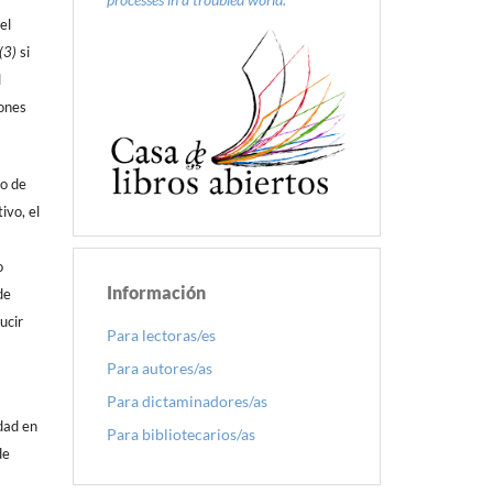
el
(3)
si
l
iones
do de
ivo, el
o
Información
de
ucir
Para lectoras/es
Para autores/as
Para dictaminadores/as
dad en
Para bibliotecarios/as
de