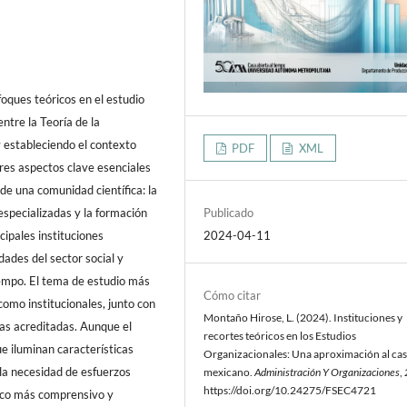
foques teóricos en el estudio
ntre la Teoría de la
y estableciendo el contexto
PDF
XML
tres aspectos clave esenciales
de una comunidad científica: la
especializadas y la formación
Publicado
cipales instituciones
2024-04-11
dades del sector social y
empo. El tema de estudio más
Cómo citar
como institucionales, junto con
Montaño Hirose, L. (2024). Instituciones y
das acreditadas. Aunque el
recortes teóricos en los Estudios
e iluminan características
Organizacionales: Una aproximación al ca
 la necesidad de esfuerzos
mexicano.
Administración Y Organizaciones
,
https://doi.org/10.24275/FSEC4721
gico más comprensivo y