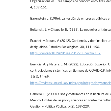
Organizacionales. Tres campos de conocimiento, tres iden
4, 139-151.
Barenstein, J. (1986). La gestión de empresas públicas e
Boltanski, L. y Chiapello, E. (1999). Le nouvel esprit du c
Brachet-Márquez, V. (2012). Contienda, y dominación: un
desigualdad. Estudios Sociológicos. 30, 111–156.
https://doi.org/10.24201/es.2012v30nextra.187
Buendía, A. y Natera, J. M. (2022). Educación Superior, CT
contradicciones sistémicas en tiempos de COVID-19. Int
11(1), 54-69.
https://revistas.unc.edu.ar/index.php/integracionyconoc
Cabrero, E. (2000). Usos y costumbres en la hechura de la
México. Límites de las policy sciences en contextos cultur
Gestión y Política Pública, IX(2), 189-229.