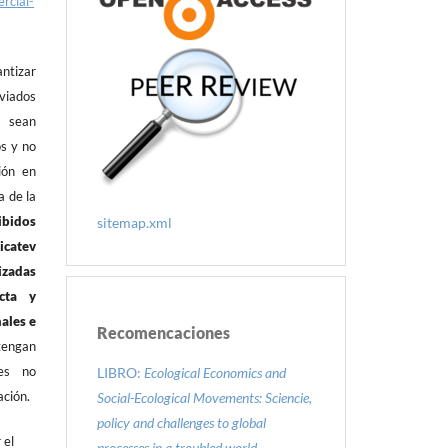
rcial-
antizar
ados
es
sean
os y no
ión en
a de la
ibidos
sitemap.xml
icatev
izadas
cta y
nales e
Recomencaciones
tengan
tes no
LIBRO:
Ecological Economics and
ación.
Social-Ecological Movements: Sciencie,
policy and challenges to global
 el
processes in a troubled world.