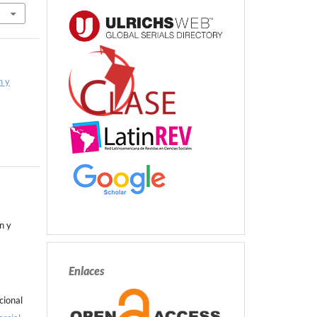
n y
n y
Enlaces
cional