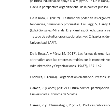
polítítica industrial de apoyo a la Mipyme. En De la Rosa, 
Hacia la perspectiva organizacional de la política públic
De la Rosa, A. (2019). El estudio del poder en las organi
tendencias, omisiones y propuestas. En Clegg, S., Hardy, 
(Eds.) González-Miranda, D. y Ramírez, G., eds. para la v
Tratado de estudios organizacionales, vol. 2. Exploración 
Universidad EAFIT.
De la Rosa, A. y Pérez, M. (2017). Las formas de organiza
alternativa ante las empresas regidas por la economía ver
Administración y Organizaciones, 19(37), 137-162.
Enriquez, E. (2003). L'organisation en analyse. Presses Un
Gámez, R. (Coord.) (2012). Cultura política, participación 
Universidad Autónoma de Sinaloa.
Gámez, R. y Urtusuastegui, P. (2021). Políticas públicas 