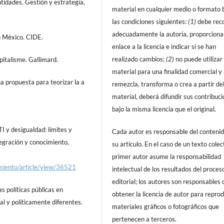
tidades. Gestión y estrategia,
material en cualquier medio o formato 
las condiciones siguientes:
(1)
debe rec
adecuadamente la autoría, proporciona
n México. CIDE.
enlace a la licencia e indicar si se han
realizado cambios;
(2)
no puede utilizar 
apitalisme. Gallimard.
material para una finalidad comercial y
a propuesta para teorizar la a
remezcla, transforma o crea a partir de
material, deberá difundir sus contribuc
bajo la misma licencia que el original.
I y desigualdad: límites y
Cada autor es responsable del conteni
egración y conocimiento,
su artículo. En el caso de un texto colect
primer autor asume la responsabilidad
imiento/article/view/36521
intelectual de los resultados del proces
editorial; los autores son responsables 
s políticas públicas en
obtener la licencia de autor para reprod
al y políticamente diferentes.
materiales gráficos o fotográficos que
pertenecen a terceros.