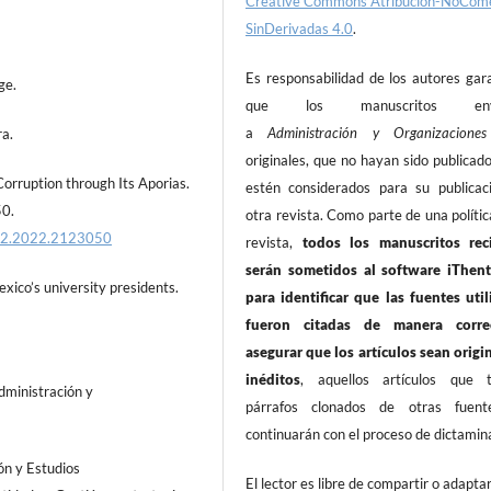
Creative Commons Atribución-NoCome
SinDerivadas 4.0
.
Es responsabilidad de los autores gar
ge.
que los manuscritos envi
a
Administración y Organizacion
ra.
originales, que no hayan sido publicad
 Corruption through Its Aporias.
estén considerados para su publicac
50.
otra revista. Como parte de una polític
922.2022.2123050
revista,
todos los manuscritos rec
serán sometidos al software iThent
exico’s university presidents.
para identificar que las fuentes util
fueron citadas de manera corre
asegurar que los artículos sean origi
inéditos
, aquellos artículos que 
Administración y
párrafos clonados de otras fuen
continuarán con el proceso de dictamin
ón y Estudios
El lector es libre de compartir o adaptar