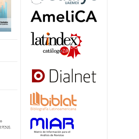
so
27
(52).