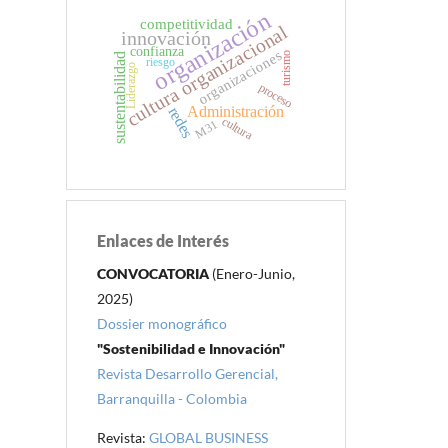
organización
competitividad
cultura organizacional
innovación
confianza
organizaciones
turismo
sustentabilidad
riesgo
Liderazgo
proceso
Administración
redes
cultura
M31
Enlaces de Interés
CONVOCATORIA
(Enero-Junio,
2025)
Dossier monográfico
"Sostenibilidad e Innovación"
Revista Desarrollo Gerencial,
Barranquilla - Colombia
Revista:
GLOBAL BUSINESS