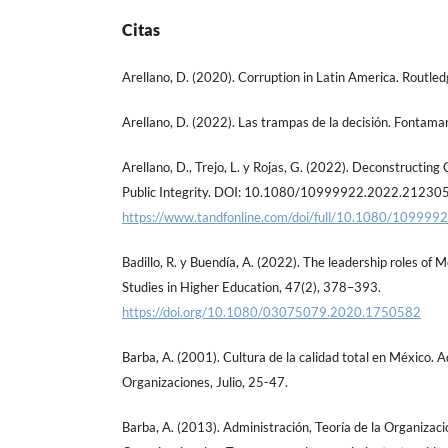
Citas
Arellano, D. (2020). Corruption in Latin America. Routled
Arellano, D. (2022). Las trampas de la decisión. Fontama
Arellano, D., Trejo, L. y Rojas, G. (2022). Deconstructing
Public Integrity. DOI: 10.1080/10999922.2022.21230
https://www.tandfonline.com/doi/full/10.1080/10999
Badillo, R. y Buendía, A. (2022). The leadership roles of M
Studies in Higher Education, 47(2), 378–393.
https://doi.org/10.1080/03075079.2020.1750582
Barba, A. (2001). Cultura de la calidad total en México. 
Organizaciones, Julio, 25-47.
Barba, A. (2013). Administración, Teoría de la Organizaci