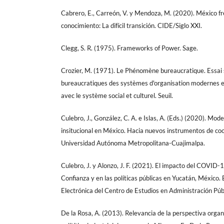
Cabrero, E., Carreón, V. y Mendoza, M. (2020). México fre
conocimiento: La difícil transición. CIDE/Siglo XXI.
Clegg, S. R. (1975). Frameworks of Power. Sage.
Crozier, M. (1971). Le Phénomène bureaucratique. Essai 
bureaucratiques des systèmes d'organisation modernes et
avec le système social et culturel. Seuil.
Culebro, J., González, C. A. e Islas, A. (Eds.) (2020). Mo
insitucional en México. Hacia nuevos instrumentos de coo
Universidad Autónoma Metropolitana-Cuajimalpa.
Culebro, J. y Alonzo, J. F. (2021). El impacto del COVID-
Confianza y en las políticas públicas en Yucatán, México. 
Electrónica del Centro de Estudios en Administración Públ
De la Rosa, A. (2013). Relevancia de la perspectiva organi