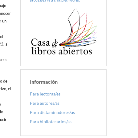
bajo
onocer
r un
el
(3)
si
l
iones
do de
Información
ivo, el
Para lectoras/es
Para autores/as
o
de
Para dictaminadores/as
ucir
Para bibliotecarios/as