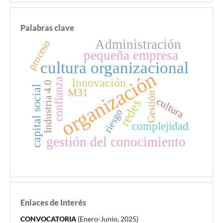
Palabras clave
Administración
proceso
pequeña empresa
cultura organizacional
organización
Innovación
confianza
Industria 4.0
capital social
M31
Gestión
cultura
redes
riesgo
complejidad
gestión del conocimiento
Enlaces de Interés
CONVOCATORIA
(Enero-Junio, 2025)