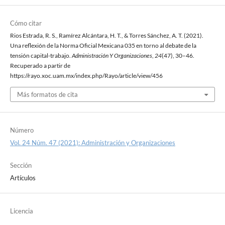
Cómo citar
Rios Estrada, R. S., Ramírez Alcántara, H. T., & Torres Sánchez, A. T. (2021).
Una reflexión de la Norma Oficial Mexicana 035 en torno al debate de la
tensión capital-trabajo.
Administración Y Organizaciones
,
24
(47), 30–46.
Recuperado a partir de
https://rayo.xoc.uam.mx/index.php/Rayo/article/view/456
Más formatos de cita
Número
Vol. 24 Núm. 47 (2021): Administración y Organizaciones
Sección
Artículos
Licencia