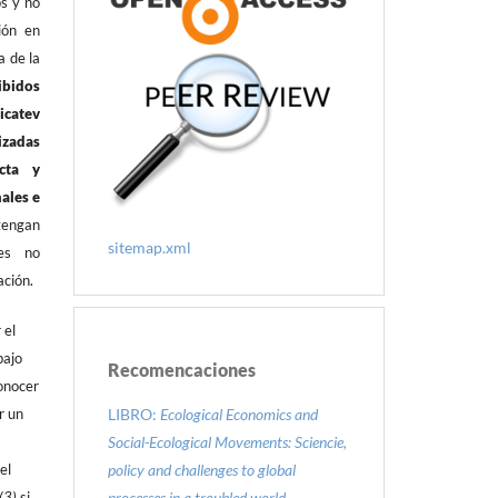
os y no
ión en
a de la
ibidos
icatev
izadas
cta y
nales e
tengan
sitemap.xml
tes no
ación.
 el
bajo
Recomencaciones
onocer
LIBRO:
Ecological Economics and
r un
Social-Ecological Movements: Sciencie,
policy and challenges to global
el
processes in a troubled world.
(3)
si