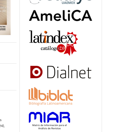
s
24),