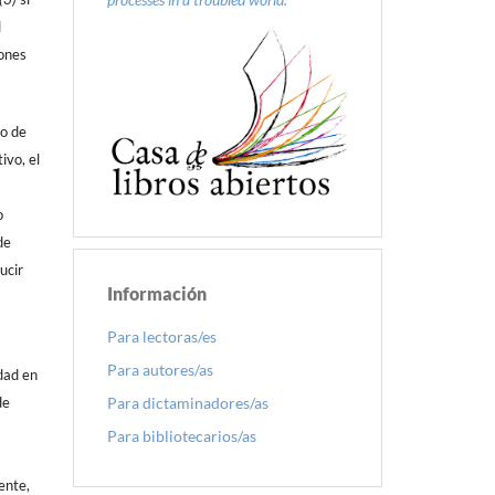
l
iones
do de
ivo, el
o
de
ucir
Información
Para lectoras/es
Para autores/as
dad en
Para dictaminadores/as
de
Para bibliotecarios/as
ente,