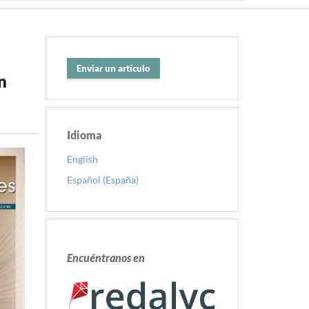
Enviar un artículo
n
Idioma
English
Español (España)
Encuéntranos en