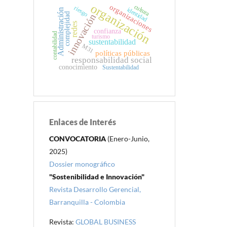
organización
organizaciones
cultura
riesgo
identidad
Administración
complejidad
innovación
redes
confianza
contabilidad
turismo
sustentabilidad
M31
políticas públicas
responsabilidad social
conocimiento
Sustentabilidad
Enlaces de Interés
CONVOCATORIA
(Enero-Junio,
2025)
Dossier monográfico
"Sostenibilidad e Innovación"
Revista Desarrollo Gerencial,
Barranquilla - Colombia
Revista:
GLOBAL BUSINESS