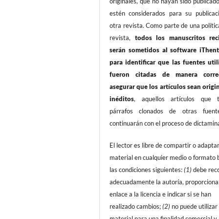
originales, que no hayan sido publicad
estén considerados para su publicac
otra revista. Como parte de una polític
revista,
todos los manuscritos rec
serán sometidos al software iThent
para identificar que las fuentes util
fueron citadas de manera corre
asegurar que los artículos sean origi
inéditos
, aquellos artículos que 
párrafos clonados de otras fuen
continuarán con el proceso de dictamin
El lector es libre de compartir o adaptar
material en cualquier medio o formato 
las condiciones siguientes:
(1)
debe rec
adecuadamente la autoría, proporciona
enlace a la licencia e indicar si se han
realizado cambios;
(2)
no puede utilizar 
material para una finalidad comercial y