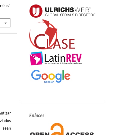
ticle/
antizar
Enlaces
ados
es
sean