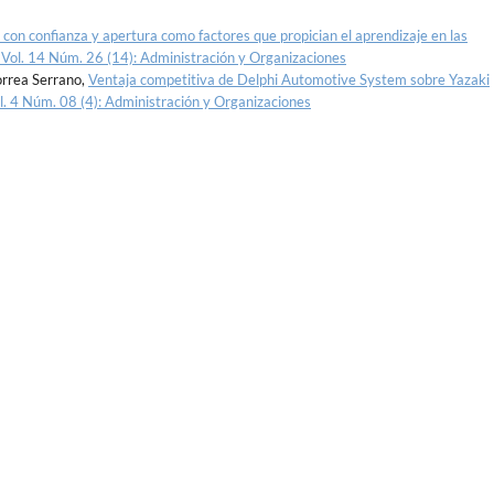
l con confianza y apertura como factores que propician el aprendizaje en las
 Vol. 14 Núm. 26 (14): Administración y Organizaciones
orrea Serrano,
Ventaja competitiva de Delphi Automotive System sobre Yazaki
l. 4 Núm. 08 (4): Administración y Organizaciones