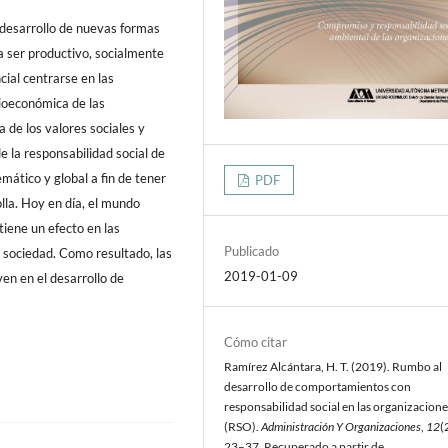
 desarrollo de nuevas formas
a ser productivo, socialmente
cial centrarse en las
cioeconómica de las
 de los valores sociales y
e la responsabilidad social de
mático y global a fin de tener
PDF
lla. Hoy en día, el mundo
 tiene un efecto en las
Publicado
 sociedad. Como resultado, las
2019-01-09
en en el desarrollo de
Cómo citar
Ramírez Alcántara, H. T. (2019). Rumbo al
desarrollo de comportamientos con
responsabilidad social en las organizacione
(RSO).
Administración Y Organizaciones
,
12
(
23–37. Recuperado a partir de